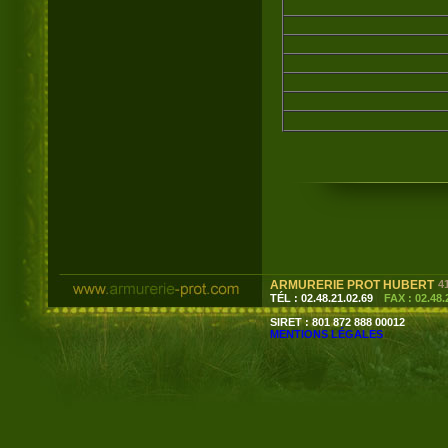
ARMURERIE PROT HUBERT
4
TÉL :
02.48.21.02.69
FAX :
02.48.
SIRET :
801 872 888 00012
MENTIONS LÉGALES