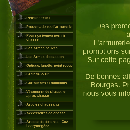
Retour accueil
Des promot
Présentation de l'armurerie
a
Pour nos jeunes permis
chassé
L'armureri
Les Armes neuves
promotions sur
Les Armes d'ocassion
Sur cette pa
Optique, lunette, point rouge
Le tir de loisir
De bonnes aff
Bourges. Pro
Cartouches et munitions
nous vous inf
Vêtements de chasse et
après chasse
Articles chaussants
Accessoires de chasse
Articles de défense : Gaz
Lacrymogène